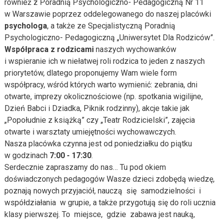
również z Poradnią Psychologiczno- Pedagogiczną Nr 11
w Warszawie poprzez oddelegowanego do naszej placówki
psychologa
, a także ze Specjalistyczną Poradnią
Psychologiczno- Pedagogiczną „Uniwersytet Dla Rodziców”.
Współpraca z rodzicami
naszych wychowanków
i wspieranie ich w niełatwej roli rodzica to jeden z naszych
priorytetów, dlatego proponujemy Wam wiele form
współpracy, wśród których warto wymienić: zebrania, dni
otwarte, imprezy okolicznościowe (np. spotkania wigilijne,
Dzień Babci i Dziadka, Piknik rodzinny), akcje takie jak
„Popołudnie z książką” czy „Teatr Rodzicielski”, zajęcia
otwarte i warsztaty umiejętności wychowawczych.
Nasza placówka czynna jest od poniedziałku do piątku
w godzinach
7:00 - 17:30
.
Serdecznie zapraszamy do nas… Tu pod okiem
doświadczonych pedagogów Wasze dzieci zdobędą wiedzę,
poznają nowych przyjaciół, nauczą się samodzielności i
współdziałania w grupie, a także przygotują się do roli ucznia
klasy pierwszej. To miejsce, gdzie zabawa jest nauką,