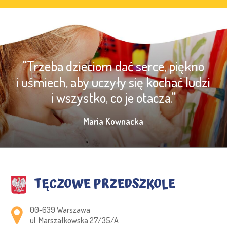
"Trzeba dzieciom dać serce, piękno
i uśmiech, aby uczyły się kochać ludzi
i wszystko, co je otacza."
Maria Kownacka
TĘCZOWE PRZEDSZKOLE
Adres pocztowy:
00-639 Warszawa
ul. Marszałkowska 27/35/A