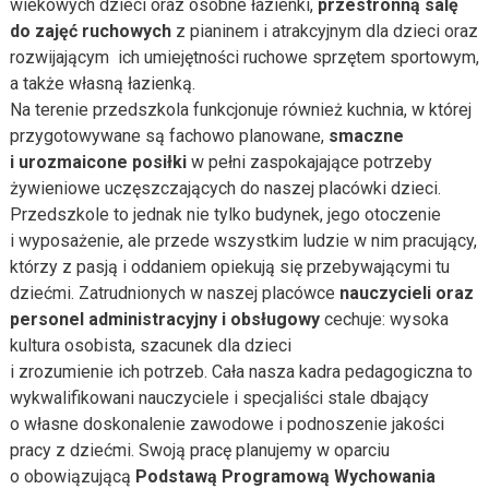
wiekowych dzieci oraz osobne łazienki,
przestronną salę
do zajęć ruchowych
z pianinem i atrakcyjnym dla dzieci oraz
rozwijającym ich umiejętności ruchowe sprzętem sportowym,
a także własną łazienką.
Na terenie przedszkola funkcjonuje również kuchnia, w której
przygotowywane są fachowo planowane,
smaczne
i urozmaicone posiłki
w pełni zaspokajające potrzeby
żywieniowe uczęszczających do naszej placówki dzieci.
Przedszkole to jednak nie tylko budynek, jego otoczenie
i wyposażenie, ale przede wszystkim ludzie w nim pracujący,
którzy z pasją i oddaniem opiekują się przebywającymi tu
dziećmi. Zatrudnionych w naszej placówce
nauczycieli oraz
personel administracyjny i obsługowy
cechuje: wysoka
kultura osobista, szacunek dla dzieci
i zrozumienie ich potrzeb. Cała nasza kadra pedagogiczna to
wykwalifikowani nauczyciele i specjaliści stale dbający
o własne doskonalenie zawodowe i podnoszenie jakości
pracy z dziećmi. Swoją pracę planujemy w oparciu
o obowiązującą
Podstawą Programową Wychowania