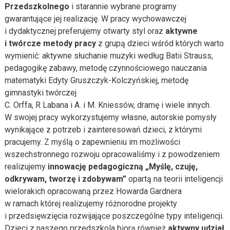
Przedszkolnego
i starannie wybrane programy
gwarantujące jej realizację. W pracy wychowawczej
i dydaktycznej preferujemy otwarty styl oraz
aktywne
i twórcze metody pracy
z grupą dzieci wśród których warto
wymienić: aktywne słuchanie muzyki według Batii Strauss,
pedagogikę zabawy, metodę czynnościowego nauczania
matematyki Edyty Gruszczyk-Kolczyńskiej, metodę
gimnastyki twórczej
C. Orffa, R Labana i A. i M. Kniessów, dramę i wiele innych.
W swojej pracy wykorzystujemy własne, autorskie pomysły
wynikające z potrzeb i zainteresowań dzieci, z którymi
pracujemy. Z myślą o zapewnieniu im możliwości
wszechstronnego rozwoju opracowaliśmy i z powodzeniem
realizujemy
innowację pedagogiczną
„Myślę, czuję,
odkrywam, tworzę i zdobywam”
opartą na teorii inteligencji
wielorakich opracowaną przez Howarda Gardnera
w ramach której realizujemy różnorodne projekty
i przedsięwzięcia rozwijające poszczególne typy inteligencji.
Dzieci z naszego przedszkola biorą również
aktywny udział