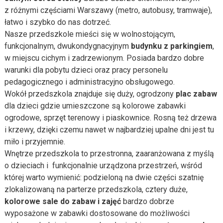
z różnymi częściami Warszawy (metro, autobusy, tramwaje),
łatwo i szybko do nas dotrzeć.
Nasze przedszkole mieści się w wolnostojącym,
funkcjonalnym, dwukondygnacyjnym
budynku z parkingiem
,
w miejscu cichym i zadrzewionym. Posiada bardzo dobre
warunki dla pobytu dzieci oraz pracy personelu
pedagogicznego i administracyjno obsługowego.
Wokół przedszkola znajduje się duży, ogrodzony
plac zabaw
dla dzieci gdzie umieszczone są kolorowe zabawki
ogrodowe, sprzęt terenowy i piaskownice. Rosną też drzewa
i krzewy, dzięki czemu nawet w najbardziej upalne dni jest tu
miło i przyjemnie.
Wnętrze przedszkola to przestronna, zaaranżowana z myślą
o dzieciach i funkcjonalnie urządzona przestrzeń, wśród
której warto wymienić: podzieloną na dwie części szatnię
zlokalizowaną na parterze przedszkola, cztery duże,
kolorowe sale do zabaw i zajęć
bardzo dobrze
wyposażone w zabawki dostosowane do możliwości