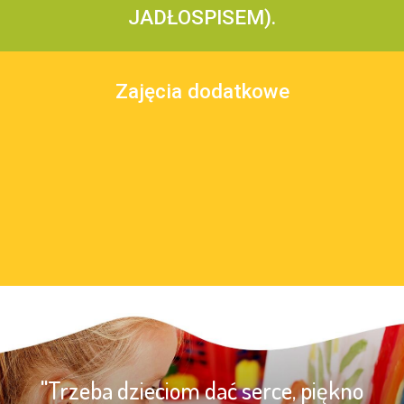
JADŁOSPISEM).
Zajęcia dodatkowe
"Trzeba dzieciom dać serce, piękno