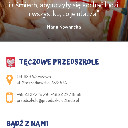
i uśmiech, aby uczyły się kochać ludzi
i wszystko, co je otacza."
Maria Kownacka
TĘCZOWE PRZEDSZKOLE
Adres pocztowy:
00-639 Warszawa
ul. Marszałkowska 27/35/A
+48 22 277 18 79 ; +48 22 277 18 68
przedszkole@przedszkole21.edu.pl
BĄDŹ Z NAMI