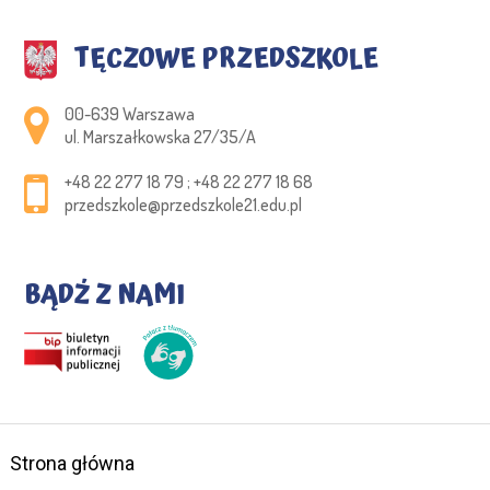
TĘCZOWE PRZEDSZKOLE
Adres pocztowy:
00-639 Warszawa
ul. Marszałkowska 27/35/A
+48 22 277 18 79 ; +48 22 277 18 68
przedszkole@przedszkole21.edu.pl
BĄDŹ Z NAMI
Strona główna