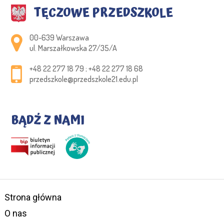
TĘCZOWE PRZEDSZKOLE
Adres pocztowy:
00-639 Warszawa
ul. Marszałkowska 27/35/A
+48 22 277 18 79 ; +48 22 277 18 68
przedszkole@przedszkole21.edu.pl
BĄDŹ Z NAMI
Strona główna
O nas