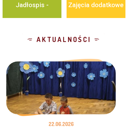
Jadłospis -
Zajęcia dodatkowe
GRAMATURA
AKTUALNOŚCI
POTRWA ORAZ
ALERGENY
ZNAJDUJĄ SIĘ
22.06.2026