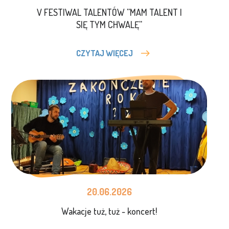
PONIŻEJ ( POD
V FESTIWAL TALENTÓW ''MAM TALENT I
SIĘ TYM CHWALĘ''
JADŁOSPISEM).
CZYTAJ WIĘCEJ
20.06.2026
Wakacje tuż, tuż - koncert!