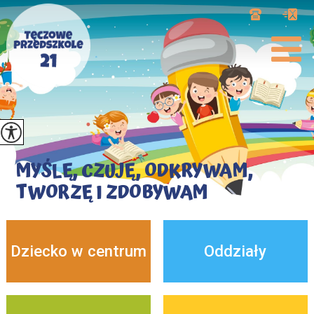
MYŚLĘ, CZUJĘ, ODKRYWAM,
TWORZĘ I ZDOBYWAM
Dziecko w centrum
Oddziały